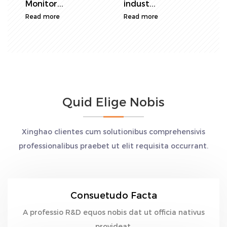
essentialis...
electrica metris
M
Read more
R
sunt la...
Read more
Quid Elige Nobis
Xinghao clientes cum solutionibus comprehensivis
professionalibus praebet ut elit requisita occurrant.
Consuetudo Facta
A professio R&D equos nobis dat ut officia nativus
provideat.