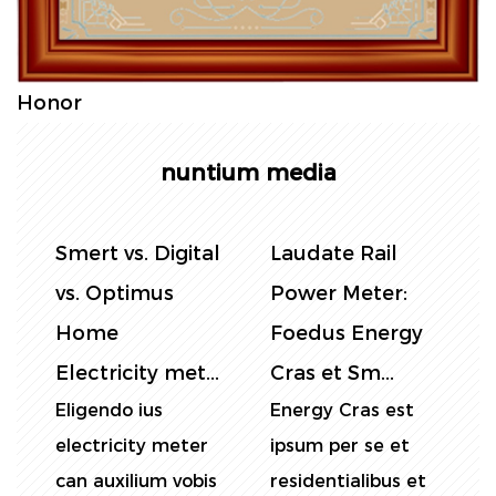
Honor
nuntium media
l
Smert vs. Digital
Laudate Rail
C
vs. Optimus
Power Meter:
e
Home
Foedus Energy
Electricity met...
Cras et Sm...
L
Eligendo ius
Energy Cras est
M
electricity meter
ipsum per se et
c
can auxilium vobis
residentialibus et
a