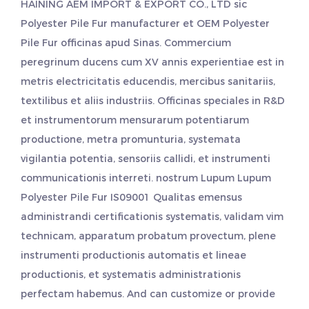
HAINING AEM IMPORT & EXPORT CO., LTD sic
Polyester Pile Fur manufacturer
et
OEM Polyester
Pile Fur officinas
apud Sinas. Commercium
peregrinum ducens cum XV annis experientiae est in
metris electricitatis educendis, mercibus sanitariis,
textilibus et aliis industriis. Officinas speciales in R&D
et instrumentorum mensurarum potentiarum
productione, metra promunturia, systemata
vigilantia potentia, sensoriis callidi, et instrumenti
communicationis interreti. nostrum Lupum
Lupum
Polyester Pile Fur
IS09001 Qualitas emensus
administrandi certificationis systematis, validam vim
technicam, apparatum probatum provectum, plene
instrumenti productionis automatis et lineae
productionis, et systematis administrationis
perfectam habemus. And can customize or provide