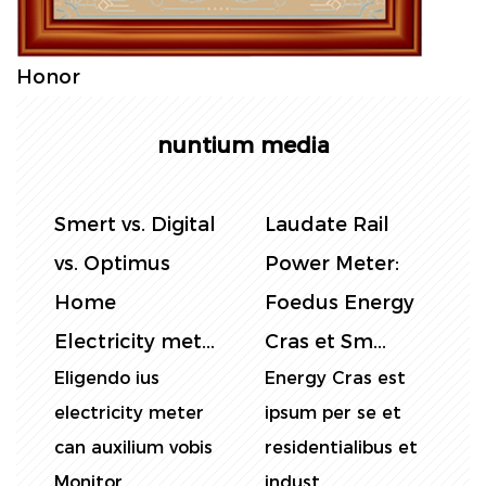
Honor
nuntium media
l
Smert vs. Digital
Laudate Rail
C
vs. Optimus
Power Meter:
e
Home
Foedus Energy
Electricity met...
Cras et Sm...
L
Eligendo ius
Energy Cras est
M
electricity meter
ipsum per se et
c
can auxilium vobis
residentialibus et
a
Monitor...
indust...
e