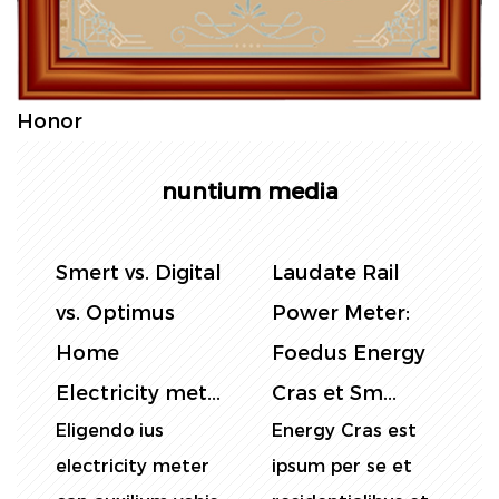
Honor
nuntium media
l
Smert vs. Digital
Laudate Rail
C
vs. Optimus
Power Meter:
e
Home
Foedus Energy
Electricity met...
Cras et Sm...
L
Eligendo ius
Energy Cras est
M
electricity meter
ipsum per se et
c