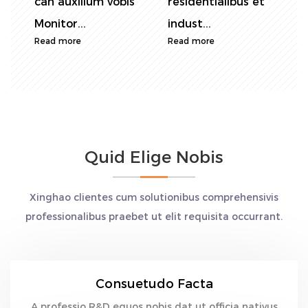
can auxilium vobis
residentialibus et
a
Monitor...
indust...
e
Read more
Read more
R
Quid Elige Nobis
Xinghao clientes cum solutionibus comprehensivis
professionalibus praebet ut elit requisita occurrant.
Consuetudo Facta
A professio R&D equos nobis dat ut officia nativus